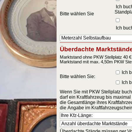
Ich buc
Standpla
Bitte wählen Sie
Ich buc
Überdachte Marktstände
Marktstand ohne PKW Stellplatz 40 €
Marktstand mit max. 4,50m PKW Stell
Ich 
Bitte wählen Sie:
Ich 
Wenn Sie mit PKW Stellplatz buch
darf ein Kraftfahrzeug bis maxima
die Gesamtlänge ihres Kraftfahrzeu
die Angabe im Kraftfahrzeugschei
Überdachte Stände müssen per Vor