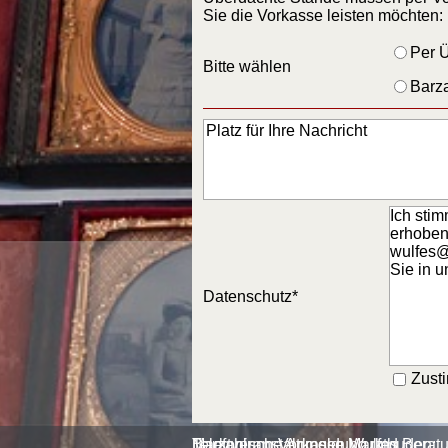
Sie die Vorkasse leisten möchten:
Per Ü
Bitte wählen
Barza
Ich sti
erhoben 
wulfes@
Sie in 
Datenschutz
*
Zust
Marktveranstaltungen Wulfes
Telefonische Anmeldung und Beratu
Barzahlung Vorkasse Marktbuden: