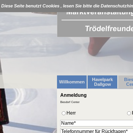
Direkt zum Seiteninhalt
Diese Seite benutzt Cookies , lesen Sie bitte die Datenschutzhi
Havelpark
Bies
Willkommen
Dallgow
Cen
Anmeldung
Biesdorf Center
Herr